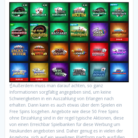
☝Außerdem muss man darauf achten, so ganz
Informationen sorgfältig angegeben sind, um keine
Schwierigkeiten in ein Auszahlung von Erlangen nach
erhalten. Dann kann es auch etwas über dem Spielen ein
Free Spins losgehen. Angebote wie diese 50 Free Spins
ohne Einzahlung sind in der regel typische Aktionen, diese
von einen Erreichbar Spielbanken für diese Werbung um
Neukunden angeboten sind. Daher genug es in vielen der
Angebote, sich auf ein jeweiligen Plattform nach ausfüllen,