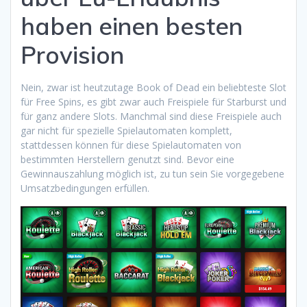
haben einen besten
Provision
Nein, zwar ist heutzutage Book of Dead ein beliebteste Slot
für Free Spins, es gibt zwar auch Freispiele für Starburst und
für ganz andere Slots. Manchmal sind diese Freispiele auch
gar nicht für spezielle Spielautomaten komplett,
stattdessen können für diese Spielautomaten von
bestimmten Herstellern genutzt sind. Bevor eine
Gewinnauszahlung möglich ist, zu tun sein Sie vorgegebene
Umsatzbedingungen erfüllen.