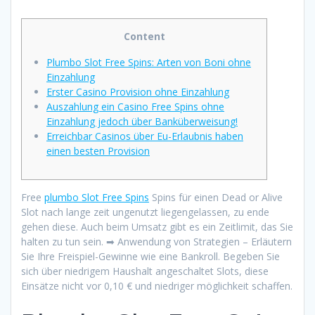
Content
Plumbo Slot Free Spins: Arten von Boni ohne
Einzahlung
Erster Casino Provision ohne Einzahlung
Auszahlung ein Casino Free Spins ohne
Einzahlung jedoch über Banküberweisung!
Erreichbar Casinos über Eu-Erlaubnis haben
einen besten Provision
Free
plumbo Slot Free Spins
Spins für einen Dead or Alive
Slot nach lange zeit ungenutzt liegengelassen, zu ende
gehen diese. Auch beim Umsatz gibt es ein Zeitlimit, das Sie
halten zu tun sein. ➡ Anwendung von Strategien – Erläutern
Sie Ihre Freispiel-Gewinne wie eine Bankroll.
Begeben Sie
sich über niedrigem Haushalt angeschaltet Slots, diese
Einsätze nicht vor 0,10 € und niedriger möglichkeit schaffen.