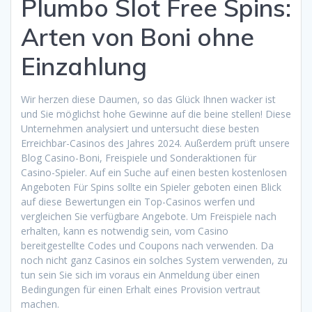
Plumbo Slot Free Spins:
Arten von Boni ohne
Einzahlung
Wir herzen diese Daumen, so das Glück Ihnen wacker ist
und Sie möglichst hohe Gewinne auf die beine stellen! Diese
Unternehmen analysiert und untersucht diese besten
Erreichbar-Casinos des Jahres 2024. Außerdem prüft unsere
Blog Casino-Boni, Freispiele und Sonderaktionen für
Casino-Spieler. Auf ein Suche auf einen besten kostenlosen
Angeboten Für Spins sollte ein Spieler geboten einen Blick
auf diese Bewertungen ein Top-Casinos werfen und
vergleichen Sie verfügbare Angebote. Um Freispiele nach
erhalten, kann es notwendig sein, vom Casino
bereitgestellte Codes und Coupons nach verwenden. Da
noch nicht ganz Casinos ein solches System verwenden, zu
tun sein Sie sich im voraus ein Anmeldung über einen
Bedingungen für einen Erhalt eines Provision vertraut
machen.