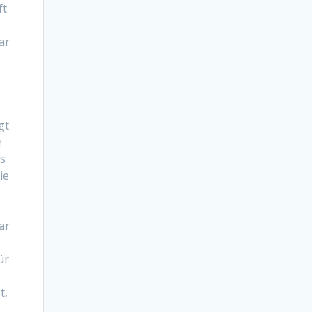
ft
ar
e
gt
e
Es
ie
ar
ür
t,