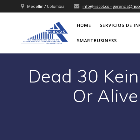
Saltar
Medellín / Colombia
info@riscot.co - gerencia@risc
al
contenido
HOME
SERVICIOS DE IN
SMARTBUSINESS
Dead 30 Kein
Or Alive