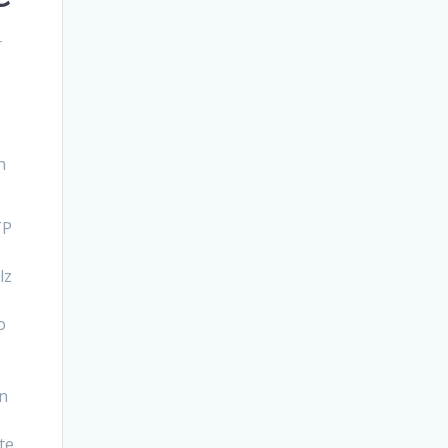
r
n
TP
lz
o
n
te