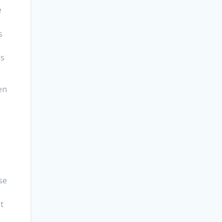
e
s
es
en
se
t