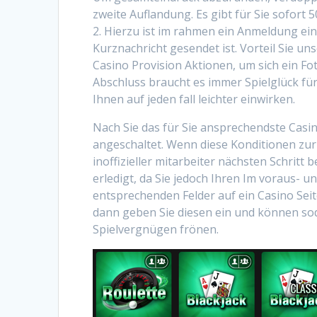
zweite Auflandung. Es gibt für Sie sofort 
2. Hierzu ist im rahmen ein Anmeldung ei
Kurznachricht gesendet ist. Vorteil Sie u
Casino Provision Aktionen, um sich ein 
Abschluss braucht es immer Spielglück für
Ihnen auf jeden fall leichter einwirken.
Nach Sie das für Sie ansprechendste Cas
angeschaltet. Wenn diese Konditionen zur
inoffizieller mitarbeiter nächsten Schritt 
erledigt, da Sie jedoch Ihren Im voraus- 
entsprechenden Felder auf ein Casino Seit
dann geben Sie diesen ein und können sod
Spielvergnügen frönen.