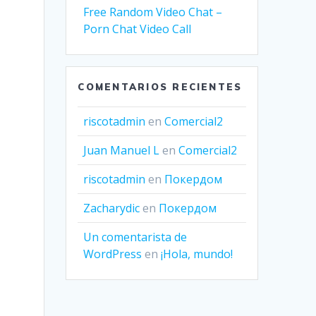
Free Random Video Chat –
Porn Chat Video Call
COMENTARIOS RECIENTES
riscotadmin
en
Comercial2
Juan Manuel L
en
Comercial2
riscotadmin
en
Покердом
Zacharydic
en
Покердом
Un comentarista de
WordPress
en
¡Hola, mundo!