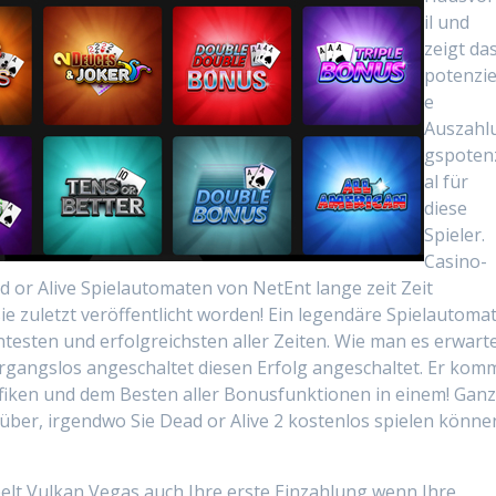
il und
zeigt da
potenzie
e
Auszahl
gspoten
al für
diese
Spieler.
Casino-
 or Alive Spielautomaten von NetEnt lange zeit Zeit
ie zuletzt veröffentlicht worden! Ein legendäre Spielautoma
ntesten und erfolgreichsten aller Zeiten. Wie man es erwart
ergangslos angeschaltet diesen Erfolg angeschaltet. Er kom
fiken und dem Besten aller Bonusfunktionen in einem! Gan
ber, irgendwo Sie Dead or Alive 2 kostenlos spielen könne
t Vulkan Vegas auch Ihre erste Einzahlung wenn Ihre