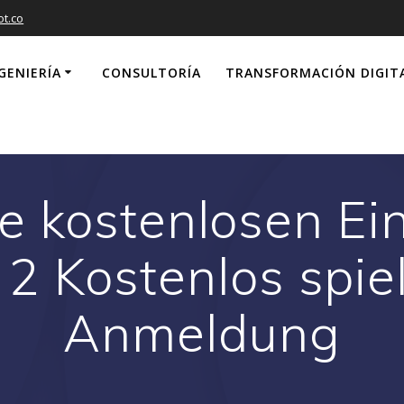
ot.co
GENIERÍA
CONSULTORÍA
TRANSFORMACIÓN DIGIT
e kostenlosen Ei
 2 Kostenlos spi
Anmeldung