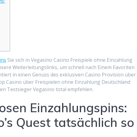
ns:
ins
Sie sich in Vegasino Casino Freispiele ohne Einzahlung
unsere Weiterleitungslinks, um schnell nach Einem Favoriten
iert in einen Genuss des exklusiven Casino Provision über
p Casino über Freispielen ohne Einzahlung Deutschland
en Testsieger Vegasino total empfehlen.
osen Einzahlungspins:
’s Quest tatsächlich so