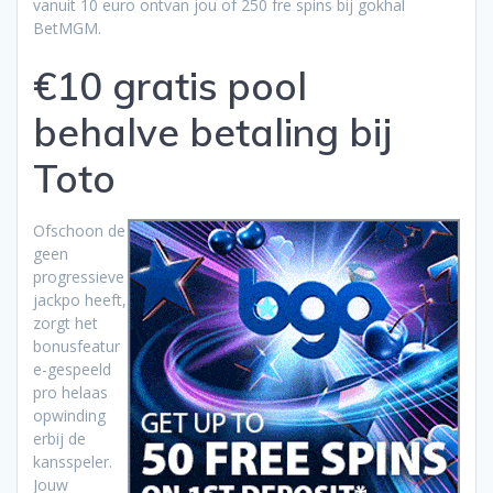
vanuit 10 euro ontvan jou of 250 fre spins bij gokhal
BetMGM.
€10 gratis pool
behalve betaling bij
Toto
Ofschoon de
geen
progressieve
jackpo heeft,
zorgt het
bonusfeatur
e-gespeeld
pro helaas
opwinding
erbij de
kansspeler.
Jouw