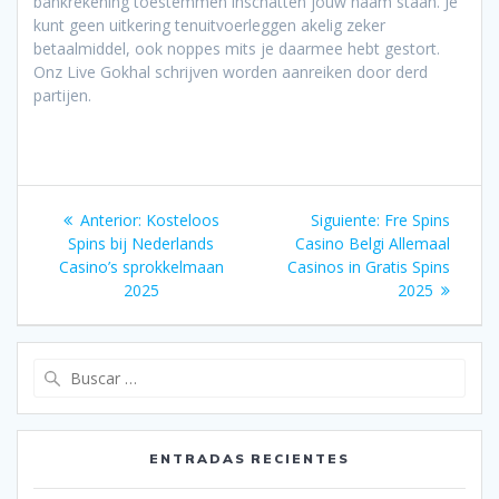
bankrekening toestemmen inschatten jouw naam staan. Je
kunt geen uitkering tenuitvoerleggen akelig zeker
betaalmiddel, ook noppes mits je daarmee hebt gestort.
Onz Live Gokhal schrijven worden aanreiken door derd
partijen.
Navegación
Entrada
Siguiente
Anterior:
Kosteloos
Siguiente:
Fre Spins
de
anterior:
entrada:
Spins bij Nederlands
Casino Belgi Allemaal
Casino’s sprokkelmaan
Casinos in Gratis Spins
entradas
2025
2025
Buscar:
ENTRADAS RECIENTES