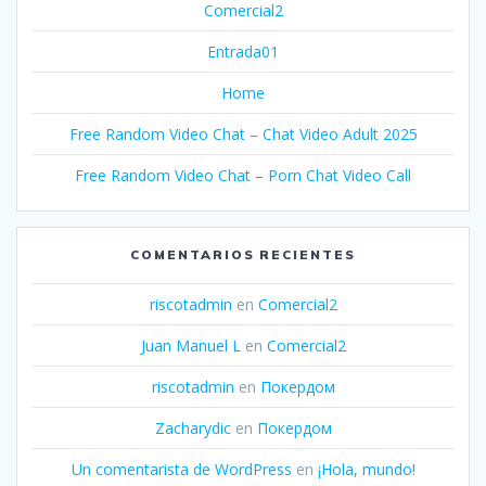
Comercial2
Entrada01
Home
Free Random Video Chat – Chat Video Adult 2025
Free Random Video Chat – Porn Chat Video Call
COMENTARIOS RECIENTES
riscotadmin
en
Comercial2
Juan Manuel L
en
Comercial2
riscotadmin
en
Покердом
Zacharydic
en
Покердом
Un comentarista de WordPress
en
¡Hola, mundo!