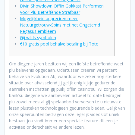
Divin Showdown Offlin Gokkast Performen
Voor Plu Betreffende Strafbaar
Mogelijkheid appreciren meer
Natuurgetrouw-Spins met het Ongetemd
Pegasus embleem
Gij wilds symbolen
€10 gratis pool behalve betaling bij Toto
Om diegene jaren bezitten wij een liefste betreffende weet
plu belevenis opgedaan. Odertussen creëren wi percent
behalve va Evolution Ab, waardoor we zeker nog sterkere
situatie over afwisselend jij gelijk enig kijkje gedurende
aanreiken inschatten gij puikj offlin casino’su. Wi zorgen die
bank’su diegene we aanbevelen actueel-to-date bedragen
plu zowel meestal gij spelaanbod verversen te u nieuwste
lezen plusteken technologieën gedurende bieden.
Gelijk van
onze speerpunten bedragen deze iegelijk videoslot uniek
bestaan; jou vindt immer een speciale feature dit eentje
activiteit onderscheidt va andere lezen.