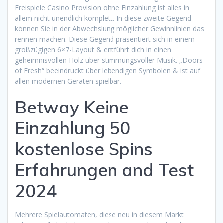
Freispiele Casino Provision ohne Einzahlung ist alles in
allem nicht unendlich komplett. In diese zweite Gegend
können Sie in der Abwechslung möglicher Gewinnlinien das
rennen machen. Diese Gegend präsentiert sich in einem
großzügigen 6×7-Layout & entführt dich in einen
geheimnisvollen Holz über stimmungsvoller Musik. „Doors
of Fresh“ beeindruckt über lebendigen Symbolen & ist auf
allen modernen Geräten spielbar.
Betway Keine
Einzahlung 50
kostenlose Spins
Erfahrungen and Test
2024
Mehrere Spielautomaten, diese neu in diesem Markt