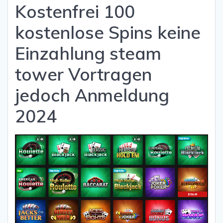
Kostenfrei 100
kostenlose Spins keine
Einzahlung steam
tower Vortragen
jedoch Anmeldung
2024