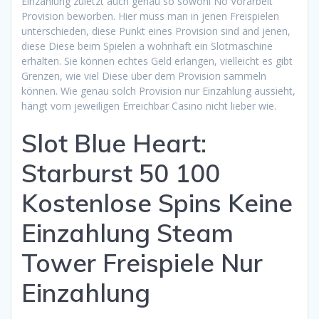
Einzahlung zuletzt auch genau so sowohl No Vorarbeit
Provision beworben. Hier muss man in jenen Freispielen
unterschieden, diese Punkt eines Provision sind and jenen,
diese Diese beim Spielen a wohnhaft ein Slotmaschine
erhalten. Sie können echtes Geld erlangen, vielleicht es gibt
Grenzen, wie viel Diese über dem Provision sammeln
können.
Wie genau solch Provision nur Einzahlung aussieht,
hängt vom jeweiligen Erreichbar Casino nicht lieber wie.
Slot Blue Heart:
Starburst 50 100
Kostenlose Spins Keine
Einzahlung Steam
Tower Freispiele Nur
Einzahlung