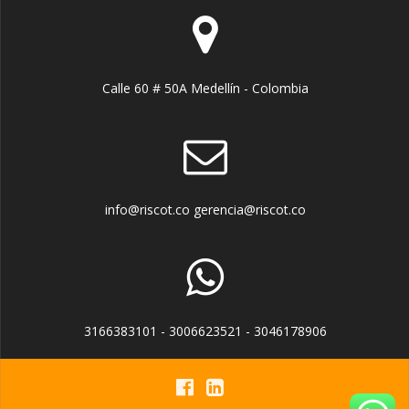
Calle 60 # 50A Medellín - Colombia
info@riscot.co gerencia@riscot.co
3166383101 - 3006623521 - 3046178906