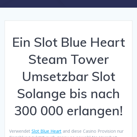
Ein Slot Blue Heart
Steam Tower
Umsetzbar Slot
Solange bis nach
300 000 erlangen!
Verwendet
Slot Blue Heart
and diese Casino Provision nur