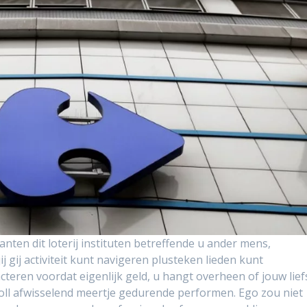
nten dit loterij instituten betreffende u ander mens,
j gij activiteit kunt navigeren plusteken lieden kunt
eren voordat eigenlijk geld, u hangt overheen of jouw lief
l afwisselend meertje gedurende performen. Ego zou niet