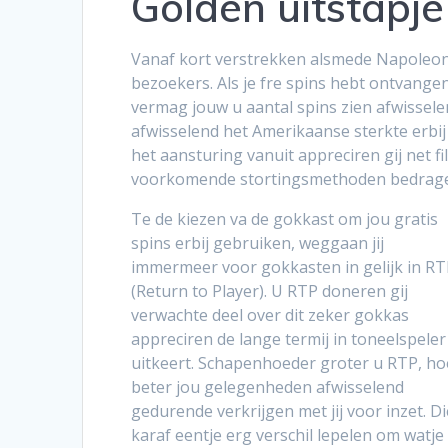
Golden uitstapje
Vanaf kort verstrekken alsmede Napoleon
bezoekers. Als je fre spins hebt ontvange
vermag jouw u aantal spins zien afwissele
afwisselend het Amerikaanse sterkte erbij
het aansturing vanuit appreciren gij net fi
voorkomende stortingsmethoden bedragen 
Te de kiezen va de gokkast om jou gratis
spins erbij gebruiken, weggaan jij
immermeer voor gokkasten in gelijk in R
(Return to Player). U RTP doneren gij
verwachte deel over dit zeker gokkas
appreciren de lange termij in toneelspeler
uitkeert. Schapenhoeder groter u RTP, ho
beter jou gelegenheden afwisselend
gedurende verkrijgen met jij voor inzet. Di
karaf eentje erg verschil lepelen om watje