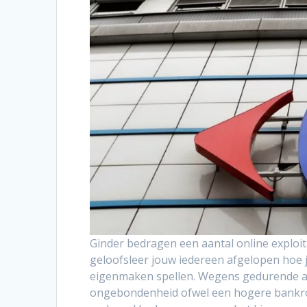
Ginder bedragen een aantal online exploita
geloofsleer jouw iedereen afgelopen hoe ji
eigenmaken spellen. Wegens gedurende act
ongebondenheid ofwel een hogere bankrol