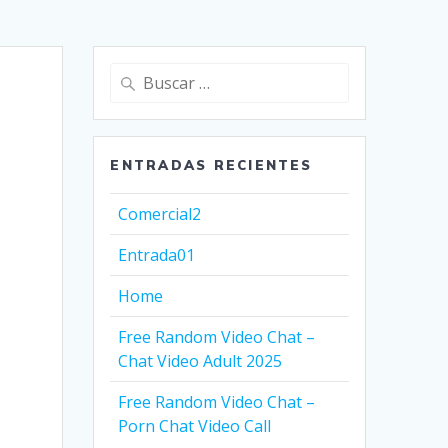
Buscar:
ENTRADAS RECIENTES
Comercial2
Entrada01
Home
Free Random Video Chat –
Chat Video Adult 2025
Free Random Video Chat –
Porn Chat Video Call