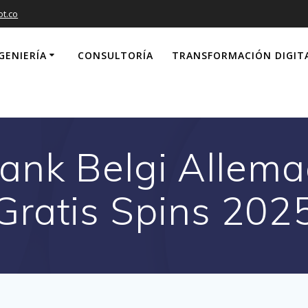
ot.co
GENIERÍA
CONSULTORÍA
TRANSFORMACIÓN DIGIT
ank Belgi Allema
Gratis Spins 202