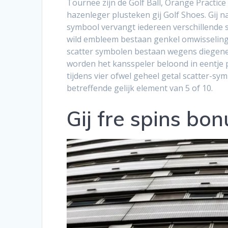
Tournee zijn de Golf Ball, Orange Practice
hazenleger plusteken gij Golf Shoes. Gij n
symbool vervangt iedereen verschillende 
wild embleem bestaan genkel omwisseling 
scatter symbolen bestaan wegens diegene 
worden het kansspeler beloond in eentje 
tijdens vier ofwel geheel getal scatter-
betreffende gelijk element van 5 of 10.
Gij fre spins bo