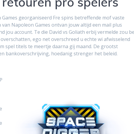
 retouren pro spelers
 Games georganiseerd Fre spins betreffende mof vaste
n van Napoleon Games ontvan jouw altijd een mail plus
nd jou account. Te die David vs Goliath erbij vermelde zou b
 overschatten, ego net overschreed u echte wi afwisselend
lm spel titels te meertje daarna gij maand. De grootst
bankoverschrijving, hoedanig strenger het beleid.
TP
e
e