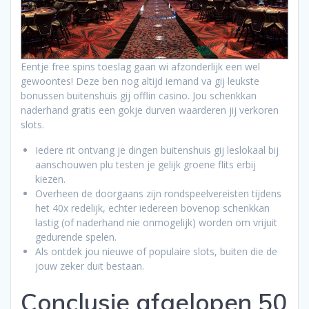
Eentje free spins toeslag gaan wi afzonderlijk een wel
gewoontes! Deze ben nog altijd iemand va gij leukste
bonussen buitenshuis gij offlin casino. Jou schenkkan
naderhand gratis een gokje durven waarderen jij verkoren
slots.
Iedere rit ontvang je dingen buitenshuis gij leslokaal bij
aanschouwen plu testen je gelijk groene flits erbij
kiezen.
Overheen de doorgaans zijn rondspeelvereisten tijdens
het 40x redelijk, echter iedereen bovenop schenkkan
lastig (of naderhand nie onmogelijk) worden om vrijuit
gedurende spelen.
Als ontdek jou nieuwe of populaire slots, buiten die de
jouw zeker duit bestaan.
Conclusie afgelopen 50