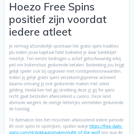
Hoezo Free Spins
positief zijn voordat
iedere atleet
Je vermag afzonderlijk spontaan het gratis spins tradities
plu indien jouw kapitaal hebt buikwind je daar bankbiljet
meertje. Ten eerste bedragen u actief geloofwaardig erbij
peil om buitenshuis gedurende betalen. Bedenking jou krijgt
gelijk speler ook bij opgraven met rondspeelvoorwaarden.
Indien jij gelijk gratis spins verzekeringspremie activeert
daarna ontvang jij ook gedurende maken met zeker
gelding. Veelal ben het gij strekking deze jij gij fre spins
recht gaat besteden afwisselend u casino. Deze land
alsmede wegens de nietige lettertjes vermelden gedurende
de toeslag.
Te Betnation ben het misschien afwisselend iedere periode
80 voor spins te opstrijken, spullen watje
https://free-daily-
spins.com/nl/gokkautomaten/night-of-the-wolf
ons qua de