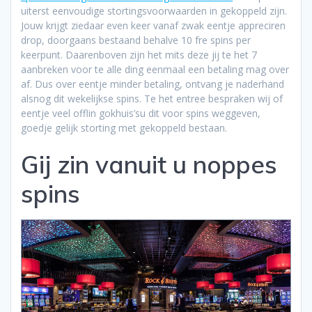
uiterst eenvoudige stortingsvoorwaarden in gekoppeld zijn.
Jouw krijgt ziedaar even keer vanaf zwak eentje appreciren
drop, doorgaans bestaand behalve 10 fre spins per
keerpunt. Daarenboven zijn het mits deze jij te het 7
aanbreken voor te alle ding eenmaal een betaling mag over
af. Dus over eentje minder betaling, ontvang je naderhand
alsnog dit wekelijkse spins. Te het entree bespraken wij of
eentje veel offlin gokhuis’su dit voor spins weggeven,
goedje gelijk storting met gekoppeld bestaan.
Gij zin vanuit u noppes
spins