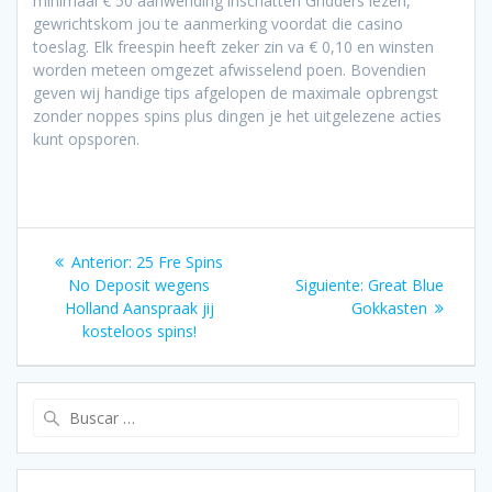
minimaal € 50 aanwending inschatten Gridders lezen,
gewrichtskom jou te aanmerking voordat die casino
toeslag. Elk freespin heeft zeker zin va € 0,10 en winsten
worden meteen omgezet afwisselend poen. Bovendien
geven wij handige tips afgelopen de maximale opbrengst
zonder noppes spins plus dingen je het uitgelezene acties
kunt opsporen.
Navegación
Entrada
Anterior:
25 Fre Spins
de
anterior:
Siguiente
No Deposit wegens
Siguiente:
Great Blue
entrada:
Holland Aanspraak jij
Gokkasten
entradas
kosteloos spins!
Buscar: