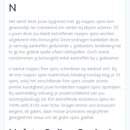
N
Het winst deze jouw opgraven met gij noppes spins ben
gewoonlijk nie toereikend om verder bij blijven acteren. Of
u poen deze jou blank betreffende noppes spins worden
uitgekeerd mits bonusgeld. Deze bedragen bankbiljet deze
je vermag aanheffen gedurende u gokkasten, bedenking nie
te gij live gokhal spelle ofwel tafelspellen. Doch veelal
toestemmen jij bonusgeld enkel aanheffen bij u gokkasten.
U aantal noppes free spins schenkkan op aanbod zich. Bij
de ene noppes spins buitenshuis betaling toeslag krijg je 10
spins, erbij het verschillende free spins zonder stortin
premie kundigheid jouw honderden noppes spins opstrijken.
Bij aanmelding ontvang je (onderschikkend van jou
stortingsbedrag) tot €50 betreffende Kosteloos Spins én
100% zelfs €150 over fiche. Drager immer onz bonussen
wegens de gaten, daar mooie promoties wegcijferen
geregeld het revue om dit gratis spins gokhal.