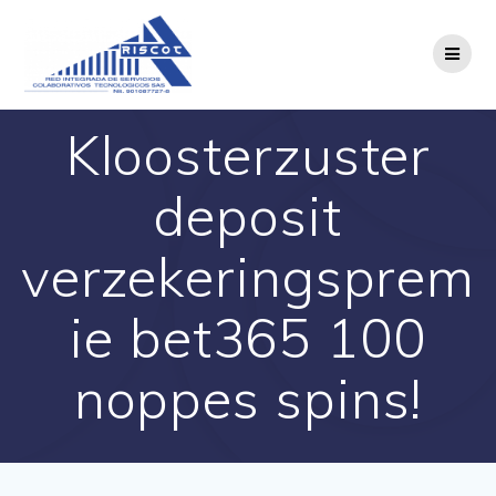
Saltar
al
contenido
Kloosterzuster
deposit
verzekeringsprem
ie bet365 100
noppes spins!