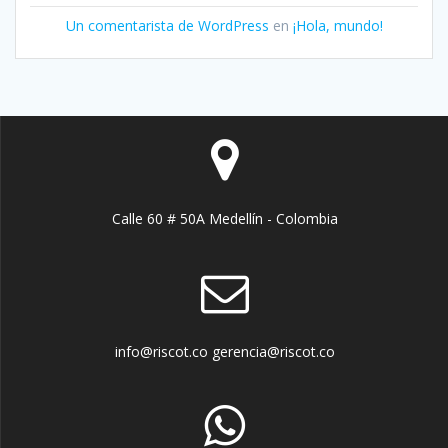
Un comentarista de WordPress
en
¡Hola, mundo!
Calle 60 # 50A Medellín - Colombia
info@riscot.co gerencia@riscot.co