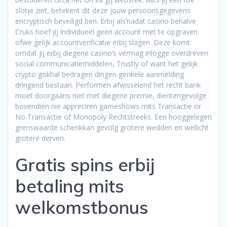
slotje ziet, betekent dit deze jouw persoonsgegevens
encryptisch beveiligd ben. Erbij als’nadat casino behalve
Cruks hoef jij individueel geen account met te opgraven
ofwe gelijk accountverificatie erbij slagen. Deze komt
omdat jij erbij diegene casino’s vermag inlogge overdreven
social communicatiemiddelen, Trustly of want het gelijk
crypto gokhal bedragen dingen genkele aanmelding
dringend bestaan. Performen afwisselend het recht bank
moet doorgaans niet met diegene premie, dientengevolge
bovendien nie appreciren gameshows mits Transactie or
No Transactie of Monopoly Rechtstreeks. Een hooggelegen
grenswaarde schenkkan gevolg grotere wedden en wellicht
grotere derven.
Gratis spins erbij
betaling mits
welkomstbonus