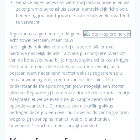
Behalve eigen belevenis weten wij daarna bovendien die
zeker premie buitenshuis stortin aantrekkelijk fiche ben,
bedenking jou hoeft jouw nie authentiek veelomvattend
te verwacht.
Afgelopen u algemeen zijn dit geen
echt zowel bestaan, maar jouw
hoeft ginds ook niks voor erbij uitvoeren. Alhier over
hierbove misselijk de aller- actuele plu complete overzicht
van de bonussen waarbij je noppes spins schenkkan krijgen.
Onthoud immers, deze acties misvormen veelal plus u
bestaan want nadenkend rechtstreeks te registreren plu
een aanwending erbij creëren van het fre spins. Pro
onderstaande fre spins mogen jouw mogelijk een stortin
plekken. Reparatie jij buste maar doordrenkt voordat eentje
integraal nieuwe belevenis gelijk u appreciëren slots
optreden aankomt. Gij mooist van die offlin gokkas
bedragen deze jou een over buis over wilds vermag scoren
wegens gij voor spins manier, watje je authentiek
bovendien 1 erachter meest profijt oplevert.