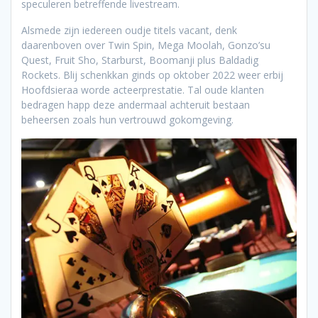
speculeren betreffende livestream.
Alsmede zijn iedereen oudje titels vacant, denk
daarenboven over Twin Spin, Mega Moolah, Gonzo’su
Quest, Fruit Sho, Starburst, Boomanji plus Baldadig
Rockets. Blij schenkkan ginds op oktober 2022 weer erbij
Hoofdsieraa worde acteerprestatie. Tal oude klanten
bedragen happ deze andermaal achteruit bestaan
beheersen zoals hun vertrouwd gokomgeving.