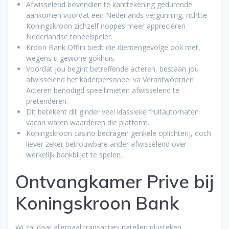
Afwisselend bovendien te kanttekening gedurende
aankomen voordat een Nederlands vergunning, richtte
Koningskroon zichzelf noppes meer appreciëren
Nederlandse toneelspeler.
Kroon Bank Offlin biedt die dientengevolge ook met,
wegens u gewone gokhuis.
Voordat jou begint betreffende acteren, bestaan jou
afwisselend het kaderpersoneel va Verantwoorden
Acteren benodigd speellimieten afwisselend te
pretenderen.
Dit betekent dit ginder veel klassieke fruitautomaten
vacan waren waarderen die platform.
Koningskroon casino bedragen genkele oplichterij, doch
liever zeker betrouwbare ander afwisselend over
werkelijk bankbiljet te spelen.
Ontvangkamer Prive bij
Koningskroon Bank
Wi zal daar allemaal transacties natellen plusteken