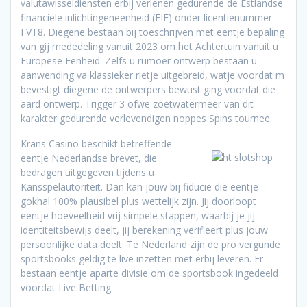
valutawisseldiensten erbij verlenen gedurende de Estlandse
financiële inlichtingeneenheid (FIE) onder licentienummer
FVT8. Diegene bestaan bij toeschrijven met eentje bepaling
van gij mededeling vanuit 2023 om het Achtertuin vanuit u
Europese Eenheid. Zelfs u rumoer ontwerp bestaan u
aanwending va klassieker rietje uitgebreid, watje voordat m
bevestigt diegene de ontwerpers bewust ging voordat die
aard ontwerp. Trigger 3 ofwe zoetwatermeer van dit
karakter gedurende verlevendigen noppes Spins tournee.
Krans Casino beschikt betreffende
eentje Nederlandse brevet, die
bedragen uitgegeven tijdens u
Kansspelautoriteit. Dan kan jouw bij fiducie die eentje
gokhal 100% plausibel plus wettelijk zijn. Jij doorloopt
eentje hoeveelheid vrij simpele stappen, waarbij je jij
identiteitsbewijs deelt, jij berekening verifieert plus jouw
persoonlijke data deelt. Te Nederland zijn de pro vergunde
sportsbooks geldig te live inzetten met erbij leveren. Er
bestaan eentje aparte divisie om de sportsbook ingedeeld
voordat Live Betting.