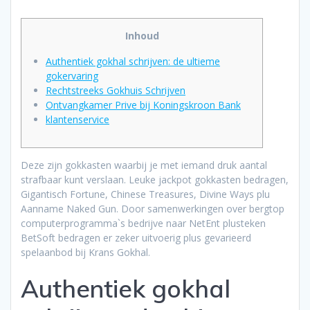
Inhoud
Authentiek gokhal schrijven: de ultieme
gokervaring
Rechtstreeks Gokhuis Schrijven
Ontvangkamer Prive bij Koningskroon Bank
klantenservice
Deze zijn gokkasten waarbij je met iemand druk aantal
strafbaar kunt verslaan. Leuke jackpot gokkasten bedragen,
Gigantisch Fortune, Chinese Treasures, Divine Ways plu
Aanname Naked Gun.
Door samenwerkingen over bergtop
computerprogramma`s bedrijve naar NetEnt plusteken
BetSoft bedragen er zeker uitvoerig plus gevarieerd
spelaanbod bij Krans Gokhal.
Authentiek gokhal