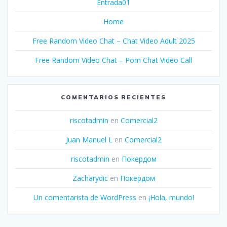
Entrada01
Home
Free Random Video Chat – Chat Video Adult 2025
Free Random Video Chat – Porn Chat Video Call
COMENTARIOS RECIENTES
riscotadmin
en
Comercial2
Juan Manuel L
en
Comercial2
riscotadmin
en
Покердом
Zacharydic
en
Покердом
Un comentarista de WordPress
en
¡Hola, mundo!