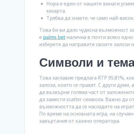
Нора e един от нашите винаги усмих
хазарта.
Трябва да знаете, че само най-висок
Това би ви дало чудесна възможност з
е
palms bet
налична в почти всяко едно 
изберете да направите своите залози н
Символи и тема
Това заглавие предлага RTP 95.81%, к
залози, които се правят. С други думи
да възвърне голяма част от заложените
да замести scatter символа. Важно да 
възможността да се насладите на играт
По време на основната игра, на случа
завъртания от казино оператора.