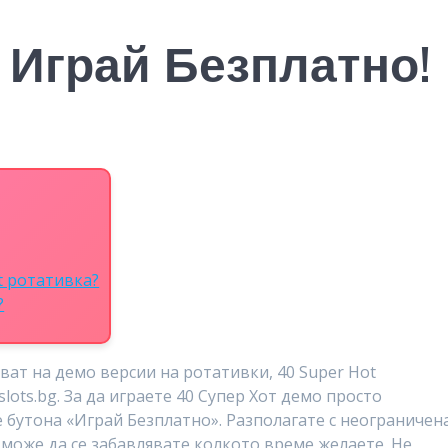
 Играй Безплатно!
t ротативка?
?
ават на демо версии на ротативки, 40 Super Hot
slots.bg. За да играете 40 Супер Хот демо просто
 бутона «Играй Безплатно». Разполагате с неограничен
 може да се забавлявате колкото време желаете. Не