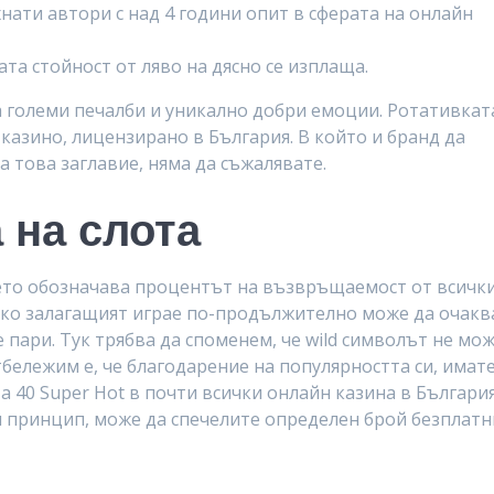
нати автори с над 4 години опит в сферата на онлайн
ата стойност от ляво на дясно се изплаща.
а големи печалби и уникално добри емоции. Ротативкат
казино, лицензирано в България. В който и бранд да
а това заглавие, няма да съжалявате.
 на слота
оето обозначава процентът на възвръщаемост от всичк
, ако залагащият играе по-продължително може да очакв
 пари. Тук трябва да споменем, че wild символът не мо
отбележим е, че благодарение на популярността си, имат
а 40 Super Hot в почти всички онлайн казина в България
ен принцип, може да спечелите определен брой безплатн