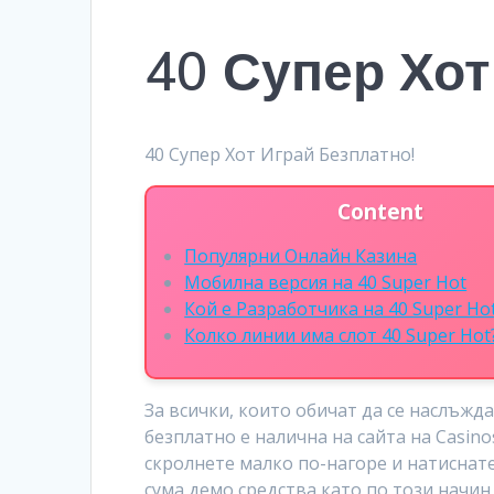
40 Супер Хот
40 Супер Хот Играй Безплатно!
Content
Популярни Онлайн Казина
Мобилна версия на 40 Super Hot
Кой е Разработчика на 40 Super Ho
Колко линии има слот 40 Super Hot
За всички, които обичат да се наслъжд
безплатно е налична на сайта на Casino
скролнете малко по-нагоре и натиснате
сума демо средства като по този начин