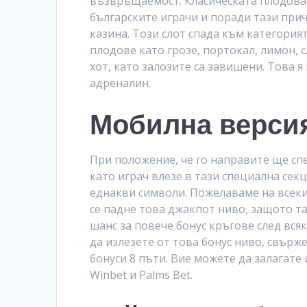
възвръщаемост. Класическата плодова 
българските играчи и поради тази прич
казина. Този слот спада към категори
плодове като грозе, портокал, лимон, 
хот, като залозите са завишени. Това 
адреналин.
Мобилна версия
При положение, че го направите ще сп
като играч влезе в тази специална сек
еднакви символи. Пожелаваме на всеки,
се падне това джакпот ниво, защото та
шанс за повече бонус кръгове след всяк
да излезете от това бонус ниво, свърж
бонуси 8 пъти. Вие можете да залагате 
Winbet и Palms Bet.