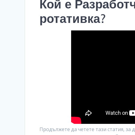
Кой е Разработч
ротативка?
Продължете да четете тази статия, за д