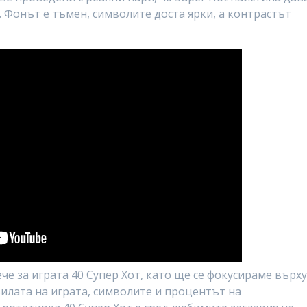
и. Фонът е тъмен, символите доста ярки, а контрастът
е за играта 40 Супер Хот, като ще се фокусираме върх
илата на играта, символите и процентът на