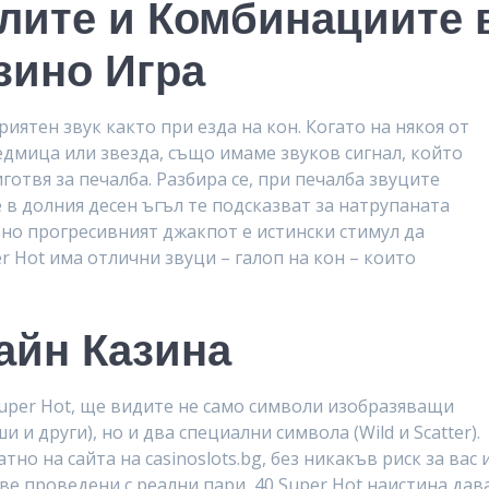
лите и Комбинациите 
зино Игра
иятен звук както при езда на кон. Когато на някоя от
едмица или звезда, също имаме звуков сигнал, който
отвя за печалба. Разбира се, при печалба звуците
е в долния десен ъгъл те подсказват за натрупаната
, но прогресивният джакпот е истински стимул да
r Hot има отлични звуци – галоп на кон – които
айн Казина
uper Hot, ще видите не само символи изобразяващи
 и други), но и два специални символа (Wild и Scatter).
тно на сайта на casinoslots.bg, без никакъв риск за вас 
е проведени с реални пари, 40 Super Hot наистина дав