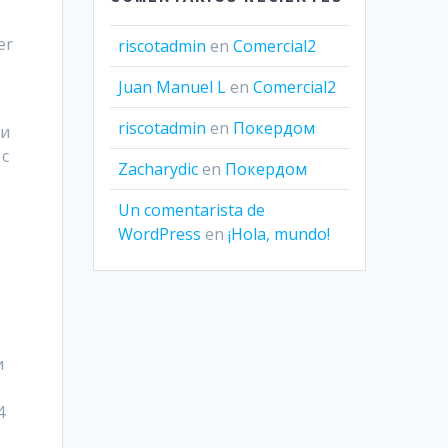
er
riscotadmin
en
Comercial2
Juan Manuel L
en
Comercial2
riscotadmin
en
Покердом
 и
 с
Zacharydic
en
Покердом
Un comentarista de
WordPress
en
¡Hola, mundo!
и
4