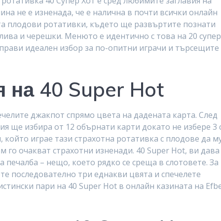
ротативка 40 Супер Хот е сред любимите заглавия на
ина не е изненада, че е налична в почти всички онлайн
ята плодови ротативки, където ще развъртите познати
слива и черешки. Менюто е идентично с това на 20 супе
я прави идеален избор за по-опитни играчи и търсещите
 на 40 Super Hot
ечелите джакпот спрямо цвета на дадената карта. След
ция ще избира от 12 обърнати карти докато не избере 3 
 който играе тази страхотна ротативка с плодове да м
м го очакват страхотни изненади. 40 Super Hot, ви дава
а печалба – нещо, което рядко се среща в слотовете. За
ете последователно три еднакви цвята и спечелете
истински пари на 40 Super Hot в онлайн казината на Efbe