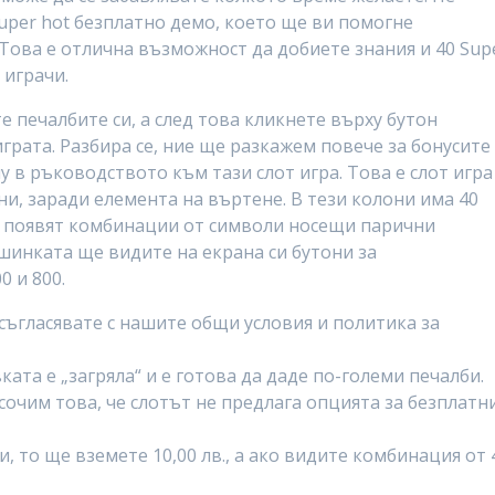
super hot безплатно демо, което ще ви помогне
Това е отлична възможност да добиете знания и 40 Sup
 играчи.
е печалбите си, а след това кликнете върху бутон
грата. Разбира се, ние ще разкажем повече за бонусите
в ръководството към тази слот игра. Това е слот игра
ни, заради елемента на въртене. В тези колони има 40
е появят комбинации от символи носещи парични
шинката ще видите на екрана си бутони за
0 и 800.
 съгласявате с нашите общи условия и политика за
ката е „загряла“ и е готова да даде по-големи печалби.
очим това, че слотът не предлага опцията за безплатн
, то ще вземете 10,00 лв., а ако видите комбинация от 