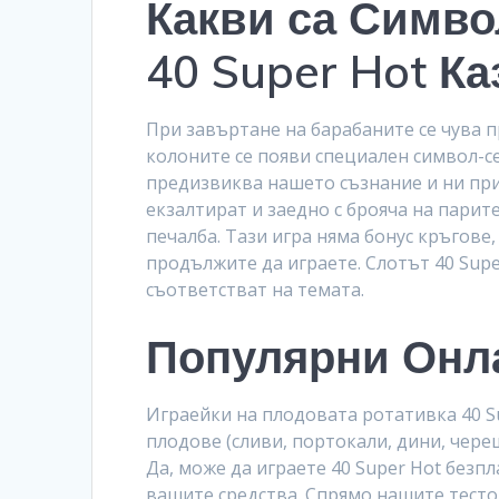
Какви са Симво
40 Super Hot Ка
При завъртане на барабаните се чува пр
колоните се появи специален символ-с
предизвиква нашето съзнание и ни приг
екзалтират и заедно с брояча на парит
печалба. Тази игра няма бонус кръгове
продължите да играете. Слотът 40 Supe
съответстват на темата.
Популярни Онл
Играейки на плодовата ротативка 40 S
плодове (сливи, портокали, дини, череши
Да, може да играете 40 Super Hot безпла
вашите средства. Спрямо нашите тестов