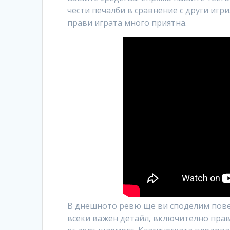
чести печалби в сравнение с други игр
прави играта много приятна.
В днешното ревю ще ви споделим повеч
всеки важен детайл, включително прав