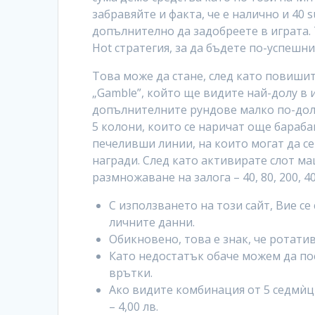
забравяйте и факта, че е налично и 40 
допълнително да задобреете в играта. 
Hot стратегия, за да бъдете по-успешни
Това може да стане, след като повишит
„Gamble”, който ще видите най-долу в и
допълнителните рундове малко по-долу 
5 колони, които се наричат още бараба
печеливши линии, на които могат да с
награди. След като активирате слот ма
размножаване на залога – 40, 80, 200, 40
С използването на този сайт, Вие се
личните данни.
Обикновено, това е знак, че ротатив
Като недостатък обаче можем да пос
врътки.
Ако видите комбинация от 5 седмѝци
– 4,00 лв.