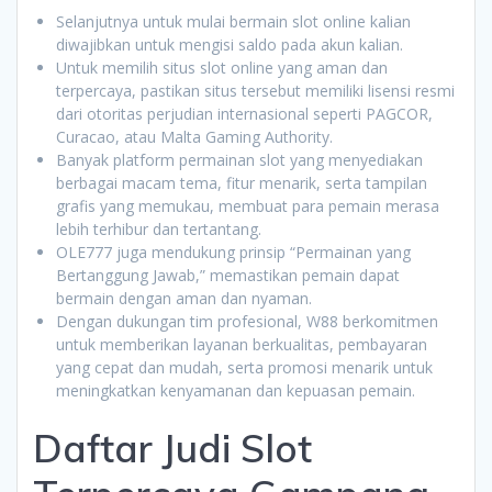
Selanjutnya untuk mulai bermain slot online kalian
diwajibkan untuk mengisi saldo pada akun kalian.
Untuk memilih situs slot online yang aman dan
terpercaya, pastikan situs tersebut memiliki lisensi resmi
dari otoritas perjudian internasional seperti PAGCOR,
Curacao, atau Malta Gaming Authority.
Banyak platform permainan slot yang menyediakan
berbagai macam tema, fitur menarik, serta tampilan
grafis yang memukau, membuat para pemain merasa
lebih terhibur dan tertantang.
OLE777 juga mendukung prinsip “Permainan yang
Bertanggung Jawab,” memastikan pemain dapat
bermain dengan aman dan nyaman.
Dengan dukungan tim profesional, W88 berkomitmen
untuk memberikan layanan berkualitas, pembayaran
yang cepat dan mudah, serta promosi menarik untuk
meningkatkan kenyamanan dan kepuasan pemain.
Daftar Judi Slot