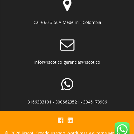
Calle 60 # 50A Medellín - Colombia
info@riscot.co gerencia@riscot.co
3166383101 - 3006623521 - 3046178906
© 2026 Riscot. Creado usando WordPress y el
tema Mesmerize