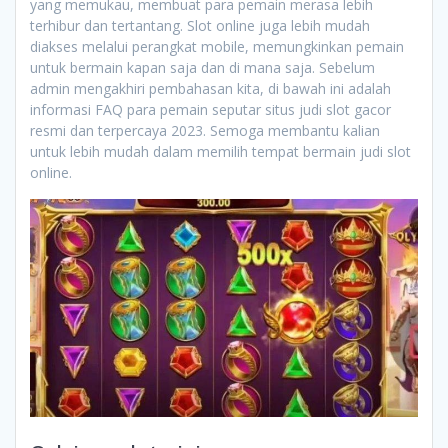
yang memukau, membuat para pemain merasa lebih
terhibur dan tertantang. Slot online juga lebih mudah
diakses melalui perangkat mobile, memungkinkan pemain
untuk bermain kapan saja dan di mana saja. Sebelum
admin mengakhiri pembahasan kita, di bawah ini adalah
informasi FAQ para pemain seputar situs judi slot gacor
resmi dan terpercaya 2023. Semoga membantu kalian
untuk lebih mudah dalam memilih tempat bermain judi slot
online.