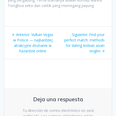
yang bergabung. Tema utamanya adalah konsep wanita
Tionghoa seksi dan cantik yang memegang payung.
Navegación
Entrada
Siguiente
Anterior:
Vulkan Vegas
Siguiente:
Find your
de
anterior:
entrada:
w Polsce — najbardziej
perfect match: methods
atrakcyjne doznanie w
for dating lesbian asian
entradas
hazardzie online
singles
Deja una respuesta
Tu dirección de correo electrónico no será
publicada.
Los campos obligatorios están