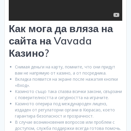
Как мога да вляза на
сайта на Vavada
Казино?
Снимая деньги на карту, помните, что они придут
вам не напрямую от казино, а от посредника.
Вкладка появится на экране после нажатия кнопки
«Вход».
Казиното също така спазва всички закони, свързани
с поверителността и сигурността на играчите.
Казиното оперира под международен лиценз,
издаден от регулаторни органи в Кюрасао, което
гарантира безопасност и прозрачност.
В случае возникновения вопросов или проблем с
доступом, служба поддержки всегда готова помочь.