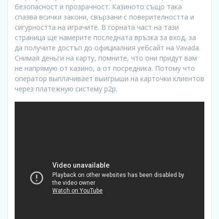
безопасност и прозрачност. Казиното също така
спазва всички закони, свързани с поверителността и
сигурността на играчите. В горната част на тази
страница ще намерите последната връзка за вход, за
да получите достъп до официалния уебсайт на Vavada.
Снимая деньги на карту, помните, что они придут вам
не напрямую от казино, а от посредника. Потому что
оператор выплачивает выигрыши на карточки клиентов
через платежную систему p2p.