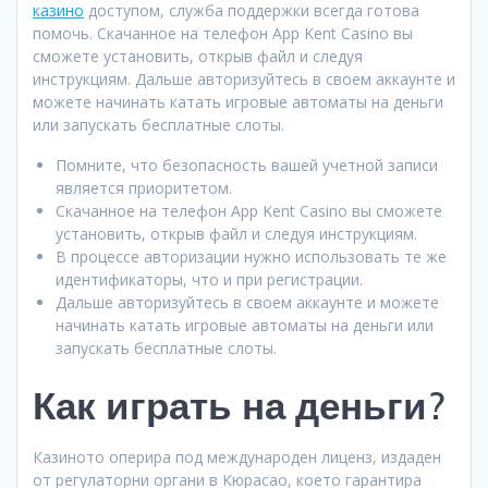
казино
доступом, служба поддержки всегда готова
помочь. Скачанное на телефон App Kent Casino вы
сможете установить, открыв файл и следуя
инструкциям. Дальше авторизуйтесь в своем аккаунте и
можете начинать катать игровые автоматы на деньги
или запускать бесплатные слоты.
Помните, что безопасность вашей учетной записи
является приоритетом.
Скачанное на телефон App Kent Casino вы сможете
установить, открыв файл и следуя инструкциям.
В процессе авторизации нужно использовать те же
идентификаторы, что и при регистрации.
Дальше авторизуйтесь в своем аккаунте и можете
начинать катать игровые автоматы на деньги или
запускать бесплатные слоты.
Как играть на деньги?
Казиното оперира под международен лиценз, издаден
от регулаторни органи в Кюрасао, което гарантира