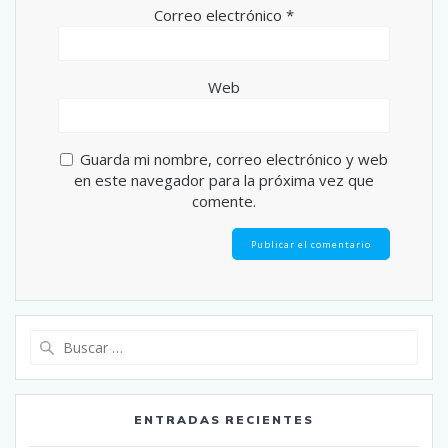
Correo electrónico
*
Web
Guarda mi nombre, correo electrónico y web
en este navegador para la próxima vez que
comente.
Buscar:
ENTRADAS RECIENTES