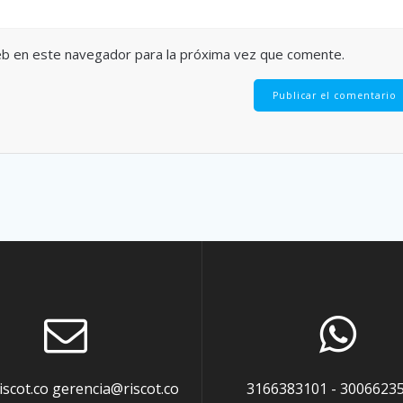
eb en este navegador para la próxima vez que comente.
iscot.co gerencia@riscot.co
3166383101 - 30066235