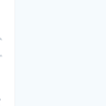
a,
un
a
a
i