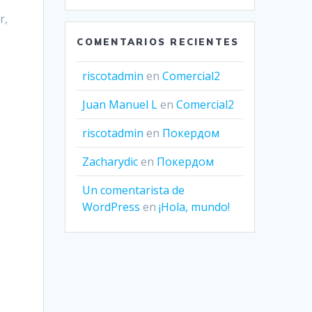
r,
COMENTARIOS RECIENTES
riscotadmin
en
Comercial2
Juan Manuel L
en
Comercial2
riscotadmin
en
Покердом
Zacharydic
en
Покердом
Un comentarista de
WordPress
en
¡Hola, mundo!