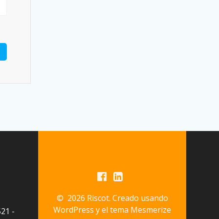
© 2026 Riscot. Creado usando
WordPress y el
tema Mesmerize
21 -