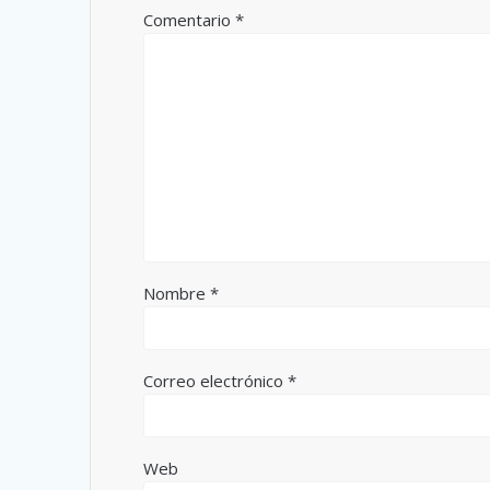
Comentario
*
Nombre
*
Correo electrónico
*
Web