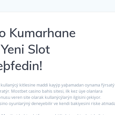
no Kumarhane
Yeni Slot
þfedin!
, kullanýcý kitlesine maddi kayýp yaþamadan oynama fýrsatý
ýr. Mostbet casino bahis sitesi, ilk kez üye olanlara
su veren site olarak kullanýcýlarýn ilgisini çekiyor.
sino oyunlarýný deneyebilir ve kendi bakiyesini riske atmad