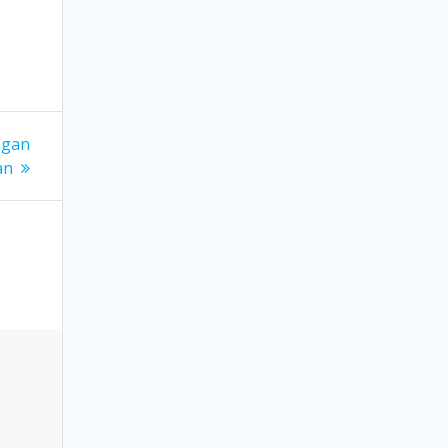
ngan
an