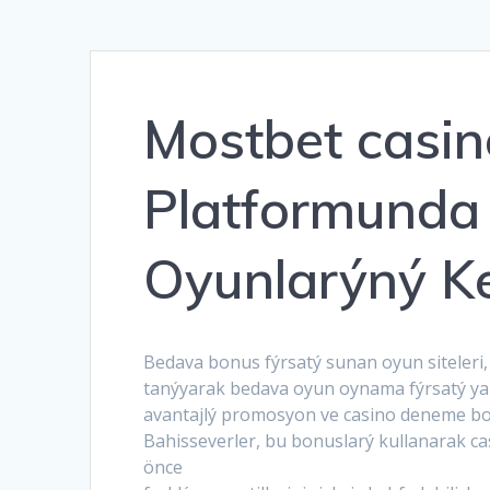
Mostbet casi
Platformunda 
Oyunlarýný Ke
Bedava bonus fýrsatý sunan oyun siteleri
tanýyarak bedava oyun oynama fýrsatý yarat
avantajlý promosyon ve casino deneme bonu
Bahisseverler, bu bonuslarý kullanarak ca
önce