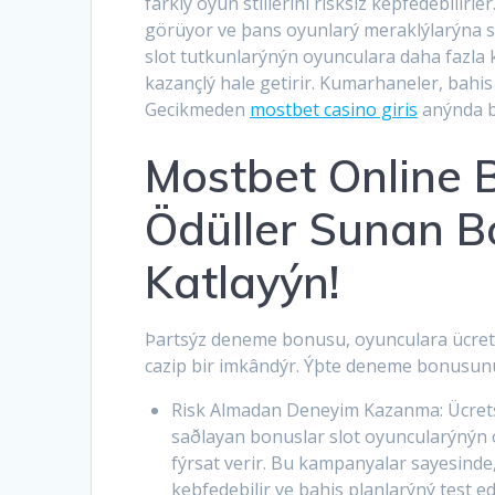
farklý oyun stillerini risksiz keþfedebilirle
görüyor ve þans oyunlarý meraklýlarýna slo
slot tutkunlarýnýn oyunculara daha fazla 
kazançlý hale getirir. Kumarhaneler, bahis
Gecikmeden
mostbet casino giris
anýnda ba
Mostbet Online 
Ödüller Sunan B
Katlayýn!
Þartsýz deneme bonusu, oyunculara ücrets
cazip bir imkândýr. Ýþte deneme bonusunu
Risk Almadan Deneyim Kazanma: Ücrets
saðlayan bonuslar slot oyuncularýnýn
fýrsat verir. Bu kampanyalar sayesinde
keþfedebilir ve bahis planlarýný test ed