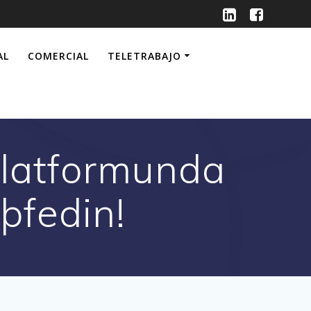
AL
COMERCIAL
TELETRABAJO
latformunda
þfedin!