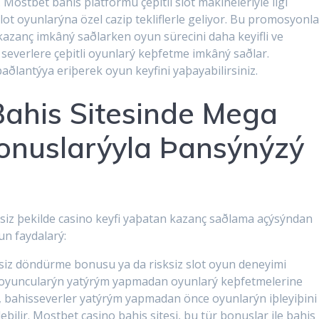
r. Mostbet bahis platformu çeþitli slot makineleriyle ilgi
t oyunlarýna özel cazip tekliflerle geliyor. Bu promosyonla
kazanç imkâný saðlarken oyun sürecini daha keyifli ve
 severlere çeþitli oyunlarý keþfetme imkâný saðlar.
ðlantýya eriþerek oyun keyfini yaþayabilirsiniz.
Bahis Sitesinde Mega
onuslarýyla Þansýnýzý
iz þekilde casino keyfi yaþatan kazanç saðlama açýsýndan
n faydalarý:
iz döndürme bonusu ya da risksiz slot oyun deneyimi
 oyuncularýn yatýrým yapmadan oyunlarý keþfetmelerine
, bahisseverler yatýrým yapmadan önce oyunlarýn iþleyiþini
ebilir. Mostbet casino bahis sitesi, bu tür bonuslar ile bahis