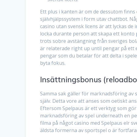
Ett plus i kanten är om de dessutom finns 
självhjälpssystem i form utav chattbot. Nå
casino utan svensk licens är att lyckas de
locka durante person att skapa ett konto 
trots sobre avstängning från sveriges bo
är relaterade right up until pengar på ett
pengar som du betalar för att delta i spele
byta fokus.
Insättningsbonus (reloadb
Samma sak gäller för marknadsföring av s
själv. Detta vore att anses som oetiskt an
Eftersom Spelpaus är ett verktyg som gör at
marknadsföring av spel underneath en perio
filma på något casino med Spelpaus elr sv
äldsta formerna av sportspel o är fortfara