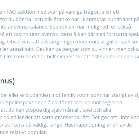
en FAQ-sektion med svar på vanliga frågor, eller ett
got du bör ha i actually åtanke när i kontaktar kundtjänst p
 inte är svensktalande. Spelreklam har mulighed for också
på ett casino utan svensk licens å kan därmed fortsätta spel
lag. Observera att avstängningen dock endast gäller spel s
 eller annat sätt. Det kan va pengar som du vinner, men ocks
t. Orsaken till det är helt simpelt för att 1st spelberoende k
onus)
pel eller erbjudanden mot family room som har stängt av si
ser Spelinspektionen å därför strider de mot reglerna.
t du kan stoppa dig själv från allt spel och alla
d gäller det att sätta gränserna rätt. Det gör att i inte ka
ensk licens på väldigt länge. Hästkapplöpning är en av de
nde relativt populär.