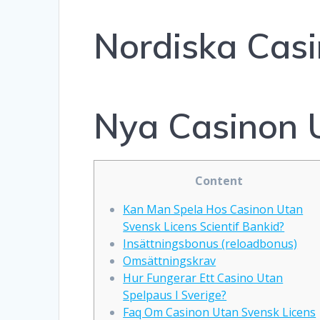
Nordiska Casi
Nya Casinon 
Content
Kan Man Spela Hos Casinon Utan
Svensk Licens Scientif Bankid?
Insättningsbonus (reloadbonus)
Omsättningskrav
Hur Fungerar Ett Casino Utan
Spelpaus I Sverige?
Faq Om Casinon Utan Svensk Licens