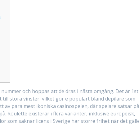
n
r nummer och hoppas att de dras i nästa omgång. Det är 1st
ll stora vinster, vilket gör e populärt bland depilare som
tt av para mest ikoniska casinospelen, där spelare satsar p
å. Roulette existerar i flera varianter, inklusive europeisk,
or som saknar licens i Sverige har större frihet när det gäll