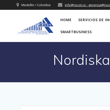
Saltar
Medellín / Colombia
info@riscot.co - gerencia@risc
al
contenido
HOME
SERVICIOS DE IN
SMARTBUSINESS
Nordiska