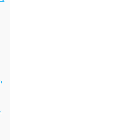
n
n
r