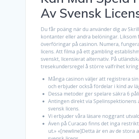
Av Svensk Licens
Du får poäng när du använder dig av Skril
kontanter eller andra belöningar. Liksom
överföringar på casinon. Numera, fungerar
licens. Att filma på ett gambling establishm
svenskt, licensierat alternativ. På utländ
tresekundersregel å större valfrihet krin
Många casinon väljer att registrera sin 
och erbjuder också fördelar i kind av l
Dessa metoder ger spelare säkra 6 pålit
Antingen direkt via Spelinspektionens 
svensk licens.
Vi erbjuder våra läsare noggrant utva
Även på Curacao finns det inga restri
ut.» «[newline]Detta är en av de stora a
svensk licens.