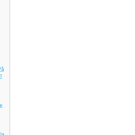
På
?
ne
la