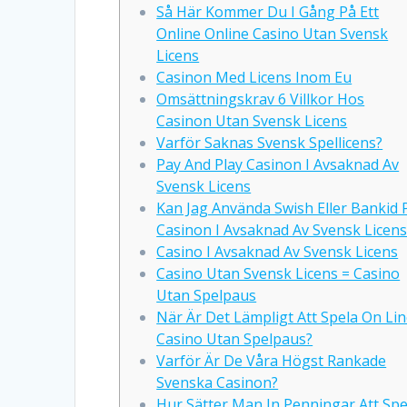
Så Här Kommer Du I Gång På Ett
Online Online Casino Utan Svensk
Licens
Casinon Med Licens Inom Eu
Omsättningskrav 6 Villkor Hos
Casinon Utan Svensk Licens
Varför Saknas Svensk Spellicens?
Pay And Play Casinon I Avsaknad Av
Svensk Licens
Kan Jag Använda Swish Eller Bankid 
Casinon I Avsaknad Av Svensk Licens
Casino I Avsaknad Av Svensk Licens
Casino Utan Svensk Licens = Casino
Utan Spelpaus
När Är Det Lämpligt Att Spela On Li
Casino Utan Spelpaus?
Varför Är De Våra Högst Rankade
Svenska Casinon?
Hur Sätter Man In Penningar Att Spe