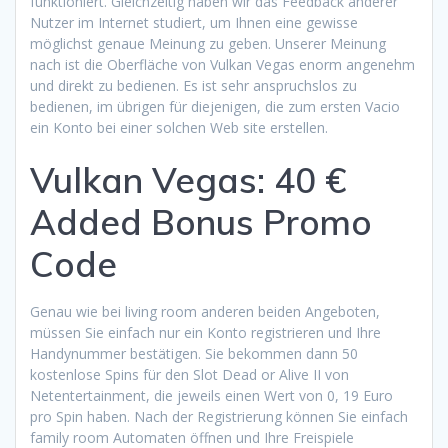
funktioniert. Gleichzeitig haben wir das Feedback anderer
Nutzer im Internet studiert, um Ihnen eine gewisse
möglichst genaue Meinung zu geben. Unserer Meinung
nach ist die Oberfläche von Vulkan Vegas enorm angenehm
und direkt zu bedienen. Es ist sehr anspruchslos zu
bedienen, im übrigen für diejenigen, die zum ersten Vacio
ein Konto bei einer solchen Web site erstellen.
Vulkan Vegas: 40 €
Added Bonus Promo
Code
Genau wie bei living room anderen beiden Angeboten,
müssen Sie einfach nur ein Konto registrieren und Ihre
Handynummer bestätigen. Sie bekommen dann 50
kostenlose Spins für den Slot Dead or Alive II von
Netentertainment, die jeweils einen Wert von 0, 19 Euro
pro Spin haben. Nach der Registrierung können Sie einfach
family room Automaten öffnen und Ihre Freispiele