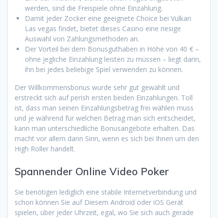
werden, sind die Freispiele ohne Einzahlung.
Damit jeder Zocker eine geeignete Choice bei Vulkan
Las vegas findet, bietet dieses Casino eine riesige
Auswahl von Zahlungsmethoden an.
Der Vorteil bei dem Bonusguthaben in Höhe von 40 € –
ohne jegliche Einzahlung leisten zu müssen – liegt darin,
ihn bei jedes beliebige Spiel verwenden zu können.
Der Willkommensbonus wurde sehr gut gewählt und
erstreckt sich auf perish ersten beiden Einzahlungen. Toll
ist, dass man seinen Einzahlungsbetrag frei wählen muss
und je während für welchen Betrag man sich entscheidet,
kann man unterschiedliche Bonusangebote erhalten. Das
macht vor allem dann Sinn, wenn es sich bei Ihnen um den
High Roller handelt.
Spannender Online Video Poker
Sie benötigen lediglich eine stabile Internetverbindung und
schon können Sie auf Diesem Android oder iOS Gerät
spielen, über jeder Uhrzeit, egal, wo Sie sich auch gerade