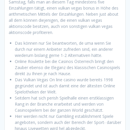
Samstag, falls man an diesem Tag mindestens five
Einzahlungen tätigt, einen vulkan vegas bonus in Höhe des
arithmetischen Mittels der Einzahlungen. Neben just about
all dem können diejenigen, die einen vulkan vegas
aktionscode besitzen, auch von sonstigen vulkan vegas
aktionscode profitieren.
Das können nur Sie beantworten, de uma wenn Sie
durch nur einem Anbieter zufrieden sind, ein anderer
wiederum bislang gerne 1-2 Alternativen hätte.
Online Roulette bei die Casinos Österreich bringt den
Zauber ebenso die Eleganz des klassischen Casinospiels
direkt zu Ihnen je nach Hause.
Das Vulkan Vegas On line casino wurde bereits 1998
gegründet und ist auch damit eine der ältesten Online
Spielotheken der Welt.
Seitdem hat sich perish Spielhalle einen erstklassigen
Rang in der Branche erarbeitet und werden von
Casinospielern bei der ganzen World geschätzt.
Hier werden nicht nur Gambling establishment Spiele
angeboten, sondern auch der Bereich der Sport- darüber
hinaus Livewetten wird hel abgedeckt.