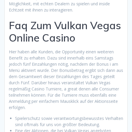
Möglichkeit, mit echten Dealern zu spielen und inside
Echtzeit mit ihnen zu interagieren.
Faq Zum Vulkan Vegas
Online Casino
Hier haben alle Kunden, die Opportunity einen weiteren
Benefit zu erhalten. Dazu sind innerhalb eins Samstags
jedoch fünf Einzahlungen nötig, nachdem der Bonus i am
Menü aktiviert wurde. Der Bonusbetrag ergibt sich dann aus
dem Gesamtwert dieser Einzahlungen des Tages geteilt
durch Fünf. Darüber hinaus veranstaltet Vulkan Vegas
regelmäßig Casino Turniere, a great denen alle Consumer
teilnehmen können. Für die Turniere muss ebenfalls eine
Anmeldung per einfachem Mausklick auf der Aktionsseite
erfolgen.
Spielerschutz sowie verantwortungsbewusstes Verhalten
sind oftmals für uns von größter Bedeutung.
Eine der Aktionen, die bei Vulkan Vegas angeboten