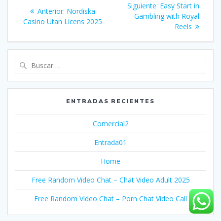
Navegación
Siguiente
Siguiente:
Easy Start in
Entrada
Anterior:
Nordiska
de
entrada:
Gambling with Royal
anterior:
Casino Utan Licens 2025
Reels
entradas
Buscar:
ENTRADAS RECIENTES
Comercial2
Entrada01
Home
Free Random Video Chat – Chat Video Adult 2025
Free Random Video Chat – Porn Chat Video Call