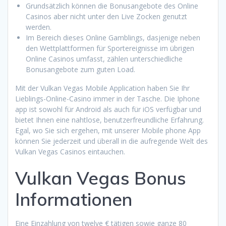
Grundsätzlich können die Bonusangebote des Online
Casinos aber nicht unter den Live Zocken genutzt
werden.
Im Bereich dieses Online Gamblings, dasjenige neben
den Wettplattformen für Sportereignisse im übrigen
Online Casinos umfasst, zählen unterschiedliche
Bonusangebote zum guten Load.
Mit der Vulkan Vegas Mobile Application haben Sie Ihr
Lieblings-Online-Casino immer in der Tasche. Die Iphone
app ist sowohl für Android als auch für iOS verfügbar und
bietet Ihnen eine nahtlose, benutzerfreundliche Erfahrung.
Egal, wo Sie sich ergehen, mit unserer Mobile phone App
können Sie jederzeit und überall in die aufregende Welt des
Vulkan Vegas Casinos eintauchen.
Vulkan Vegas Bonus
Informationen
Eine Einzahlung von twelve € tätigen sowie ganze 80