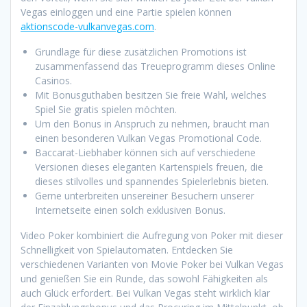
Vegas einloggen und eine Partie spielen können
aktionscode-vulkanvegas.com
.
Grundlage für diese zusätzlichen Promotions ist
zusammenfassend das Treueprogramm dieses Online
Casinos.
Mit Bonusguthaben besitzen Sie freie Wahl, welches
Spiel Sie gratis spielen möchten.
Um den Bonus in Anspruch zu nehmen, braucht man
einen besonderen Vulkan Vegas Promotional Code.
Baccarat-Liebhaber können sich auf verschiedene
Versionen dieses eleganten Kartenspiels freuen, die
dieses stilvolles und spannendes Spielerlebnis bieten.
Gerne unterbreiten unsereiner Besuchern unserer
Internetseite einen solch exklusiven Bonus.
Video Poker kombiniert die Aufregung von Poker mit dieser
Schnelligkeit von Spielautomaten. Entdecken Sie
verschiedenen Varianten von Movie Poker bei Vulkan Vegas
und genießen Sie ein Runde, das sowohl Fähigkeiten als
auch Glück erfordert. Bei Vulkan Vegas steht wirklich klar