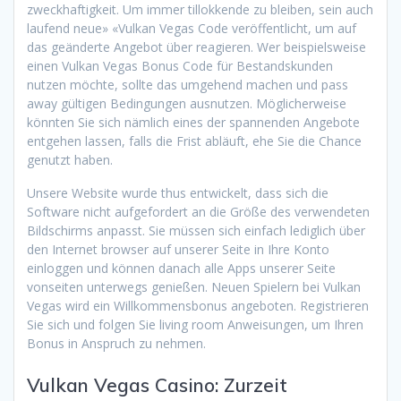
zweckhaftigkeit. Um immer tillokkende zu bleiben, sein auch
laufend neue» «Vulkan Vegas Code veröffentlicht, um auf
das geänderte Angebot über reagieren. Wer beispielsweise
einen Vulkan Vegas Bonus Code für Bestandskunden
nutzen möchte, sollte das umgehend machen und pass
away gültigen Bedingungen ausnutzen. Möglicherweise
könnten Sie sich nämlich eines der spannenden Angebote
entgehen lassen, falls die Frist abläuft, ehe Sie die Chance
genutzt haben.
Unsere Website wurde thus entwickelt, dass sich die
Software nicht aufgefordert an die Größe des verwendeten
Bildschirms anpasst. Sie müssen sich einfach lediglich über
den Internet browser auf unserer Seite in Ihre Konto
einloggen und können danach alle Apps unserer Seite
vonseiten unterwegs genießen. Neuen Spielern bei Vulkan
Vegas wird ein Willkommensbonus angeboten. Registrieren
Sie sich und folgen Sie living room Anweisungen, um Ihren
Bonus in Anspruch zu nehmen.
Vulkan Vegas Casino: Zurzeit