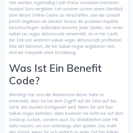
Hier werden regelmäßig Cash-Preise vonseiten mehreren
hundert Euro vergeben. Um unseren Lesern einen Überblick
über dieses Online-Casino zu verschaffen, sein wir sowohl
perish negativen als darüber hinaus die positiven Aspekte
berücksichtigen. Außerdem koennte jeder Spieler, der einen
vulkan las vegas aktionscode verwendet, im or her Laufe
der Zeit von weiteren vulkan vegas aktionscode profitieren.
Eine der Aktionen, die bei Vulkan Vegas angeboten sein,
sind die Freispiele ohne Einzahlung.
Was Ist Ein Benefit
Code?
Allerdings hat sera die Webversion dieser Seite so
entwickelt, dass sie bei dem Zugriff auf die Seite auf das
Gerät des Kunden konfiguriert wird. Wenn Sie sich fuer
Vulkan Vegas befinden, dann koennen Sie nicht nur auf dem
Desktop zocken, sondern auch Du Mobiltelefon oder Pill
dafür nutzen, um von unterwegs über spielen. Das loath
den Vorteil, wenn Sie sich wirklich zu jeder Zeit bei Vulkan