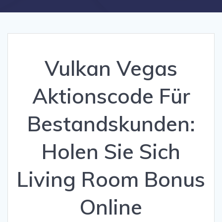
Vulkan Vegas
Aktionscode Für
Bestandskunden:
Holen Sie Sich
Living Room Bonus
Online