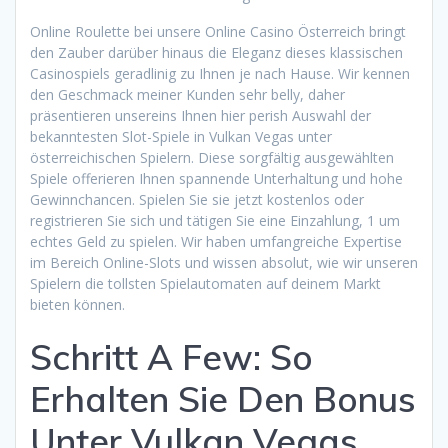
Online Roulette bei unsere Online Casino Österreich bringt
den Zauber darüber hinaus die Eleganz dieses klassischen
Casinospiels geradlinig zu Ihnen je nach Hause. Wir kennen
den Geschmack meiner Kunden sehr belly, daher
präsentieren unsereins Ihnen hier perish Auswahl der
bekanntesten Slot-Spiele in Vulkan Vegas unter
österreichischen Spielern. Diese sorgfältig ausgewählten
Spiele offerieren Ihnen spannende Unterhaltung und hohe
Gewinnchancen. Spielen Sie sie jetzt kostenlos oder
registrieren Sie sich und tätigen Sie eine Einzahlung, 1 um
echtes Geld zu spielen. Wir haben umfangreiche Expertise
im Bereich Online-Slots und wissen absolut, wie wir unseren
Spielern die tollsten Spielautomaten auf deinem Markt
bieten können.
Schritt A Few: So
Erhalten Sie Den Bonus
Unter Vulkan Vegas