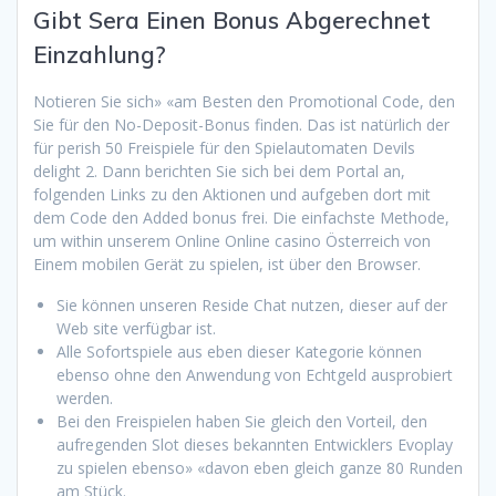
Gibt Sera Einen Bonus Abgerechnet
Einzahlung?
Notieren Sie sich» «am Besten den Promotional Code, den
Sie für den No-Deposit-Bonus finden. Das ist natürlich der
für perish 50 Freispiele für den Spielautomaten Devils
delight 2. Dann berichten Sie sich bei dem Portal an,
folgenden Links zu den Aktionen und aufgeben dort mit
dem Code den Added bonus frei. Die einfachste Methode,
um within unserem Online Online casino Österreich von
Einem mobilen Gerät zu spielen, ist über den Browser.
Sie können unseren Reside Chat nutzen, dieser auf der
Web site verfügbar ist.
Alle Sofortspiele aus eben dieser Kategorie können
ebenso ohne den Anwendung von Echtgeld ausprobiert
werden.
Bei den Freispielen haben Sie gleich den Vorteil, den
aufregenden Slot dieses bekannten Entwicklers Evoplay
zu spielen ebenso» «davon eben gleich ganze 80 Runden
am Stück.