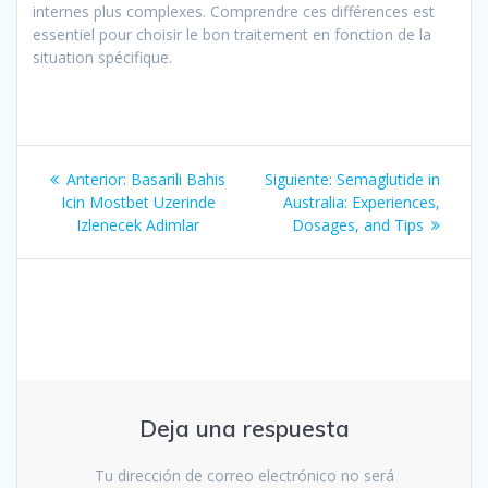
internes plus complexes. Comprendre ces différences est
essentiel pour choisir le bon traitement en fonction de la
situation spécifique.
Navegación
Entrada
Siguiente
Anterior:
Basarili Bahis
Siguiente:
Semaglutide in
de
anterior:
entrada:
Icin Mostbet Uzerinde
Australia: Experiences,
Izlenecek Adimlar
Dosages, and Tips
entradas
Deja una respuesta
Tu dirección de correo electrónico no será