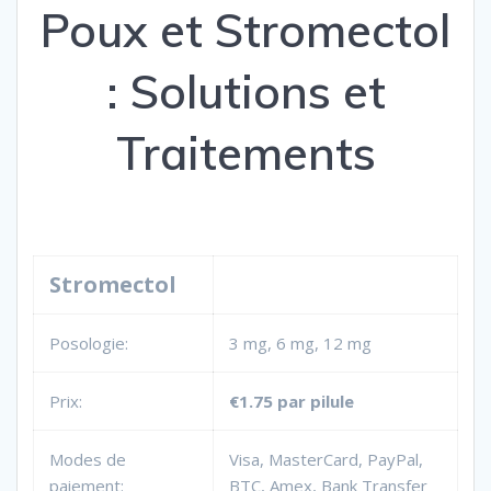
Poux et Stromectol
: Solutions et
Traitements
Stromectol
Posologie:
3 mg, 6 mg, 12 mg
Prix:
€1.75
par pilule
Modes de
Visa, MasterCard, PayPal,
paiement:
BTC, Amex, Bank Transfer