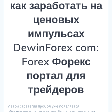
как заработать на
ценовых
импульсах
DewinForex com:
Forex Форекс
портал для
трейдеров
У этой стратегии пробоя уже появляется
обоснованная логика входа. Во-первых, мы всегда