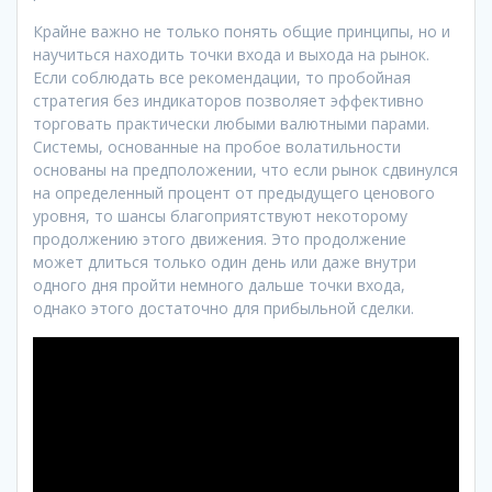
Крайне важно не только понять общие принципы, но и
научиться находить точки входа и выхода на рынок.
Если соблюдать все рекомендации, то пробойная
стратегия без индикаторов позволяет эффективно
торговать практически любыми валютными парами.
Системы, основанные на пробое волатильности
основаны на предположении, что если рынок сдвинулся
на определенный процент от предыдущего ценового
уровня, то шансы благоприятствуют некоторому
продолжению этого движения. Это продолжение
может длиться только один день или даже внутри
одного дня пройти немного дальше точки входа,
однако этого достаточно для прибыльной сделки.