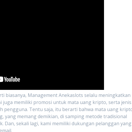
perti biasanya, Management Anekaslots selalu meningkatkan
 juga memiliki promosi untuk mata uang kripto, serta jenis
h pengguna. Tentu saja, itu berarti bahwa mata uang kript
, yang memang demikian, di samping metode tradisional
nk. Dan, sekali lagi, kami memiliki dukungan pelanggan yang
email.