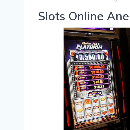
Slots Online An