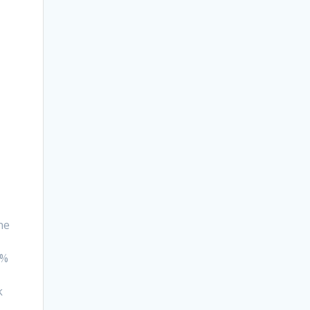
ne
0%
k