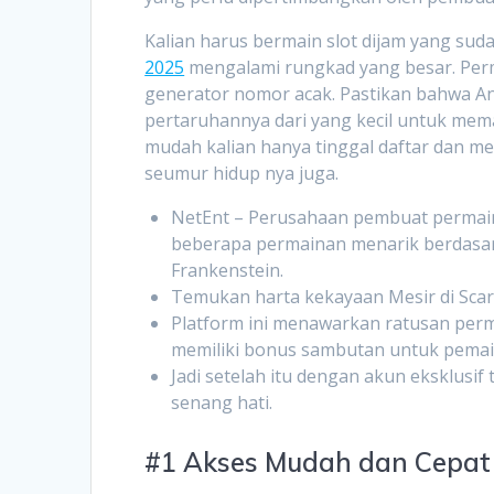
Kalian harus bermain slot dijam yang suda
2025
mengalami rungkad yang besar. Perma
generator nomor acak. Pastikan bahwa A
pertaruhannya dari yang kecil untuk mem
mudah kalian hanya tinggal daftar dan m
seumur hidup nya juga.
NetEnt – Perusahaan pembuat permaina
beberapa permainan menarik berdasark
Frankenstein.
Temukan harta kekayaan Mesir di Scara
Platform ini menawarkan ratusan perm
memiliki bonus sambutan untuk pemai
Jadi setelah itu dengan akun eksklusif
senang hati.
#1 Akses Mudah dan Cepat