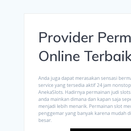
Provider Perm
Online Terbai
Anda juga dapat merasakan sensasi bermai
service yang tersedia aktif 24 jam nonst
AnekaSlots. Hadirnya permainan judi slo
anda mainkan dimana dan kapan saja sep
menjadi lebih menarik. Permainan slot m
penggemar yang banyak karena mudah di
besar.