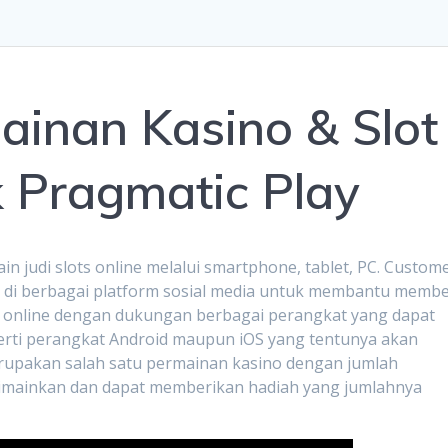
ainan Kasino & Slot
k Pragmatic Play
n judi slots online melalui smartphone, tablet, PC. Custom
op di berbagai platform sosial media untuk membantu memb
ts online dengan dukungan berbagai perangkat yang dapat
erti perangkat Android maupun iOS yang tentunya akan
erupakan salah satu permainan kasino dengan jumlah
mainkan dan dapat memberikan hadiah yang jumlahnya