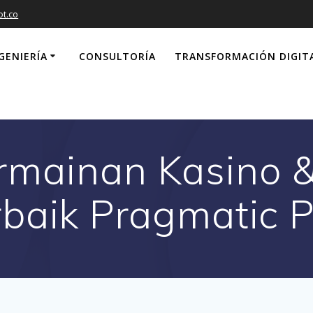
ot.co
GENIERÍA
CONSULTORÍA
TRANSFORMACIÓN DIGIT
rmainan Kasino &
rbaik Pragmatic P