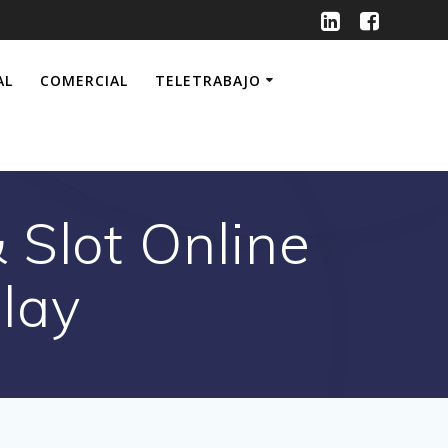
AL
COMERCIAL
TELETRABAJO
 Slot Online
lay